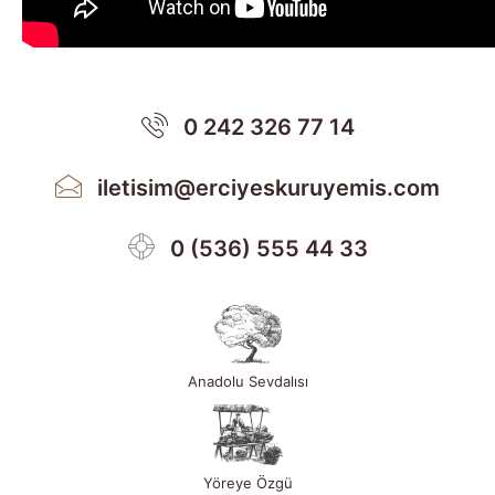
0 242 326 77 14
iletisim@erciyeskuruyemis.com
0 (536) 555 44 33
Anadolu Sevdalısı
Yöreye Özgü