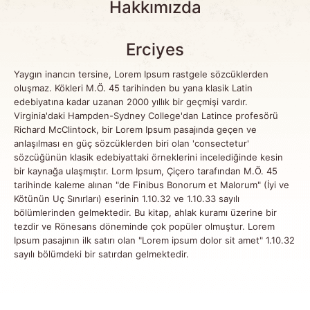
Hakkımızda
Erciyes
Yaygın inancın tersine, Lorem Ipsum rastgele sözcüklerden
oluşmaz. Kökleri M.Ö. 45 tarihinden bu yana klasik Latin
edebiyatına kadar uzanan 2000 yıllık bir geçmişi vardır.
Virginia'daki Hampden-Sydney College'dan Latince profesörü
Richard McClintock, bir Lorem Ipsum pasajında geçen ve
anlaşılması en güç sözcüklerden biri olan 'consectetur'
sözcüğünün klasik edebiyattaki örneklerini incelediğinde kesin
bir kaynağa ulaşmıştır. Lorm Ipsum, Çiçero tarafından M.Ö. 45
tarihinde kaleme alınan "de Finibus Bonorum et Malorum" (İyi ve
Kötünün Uç Sınırları) eserinin 1.10.32 ve 1.10.33 sayılı
bölümlerinden gelmektedir. Bu kitap, ahlak kuramı üzerine bir
tezdir ve Rönesans döneminde çok popüler olmuştur. Lorem
Ipsum pasajının ilk satırı olan "Lorem ipsum dolor sit amet" 1.10.32
sayılı bölümdeki bir satırdan gelmektedir.