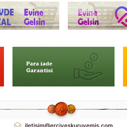
iletisim@erciyeskuruyemis.com