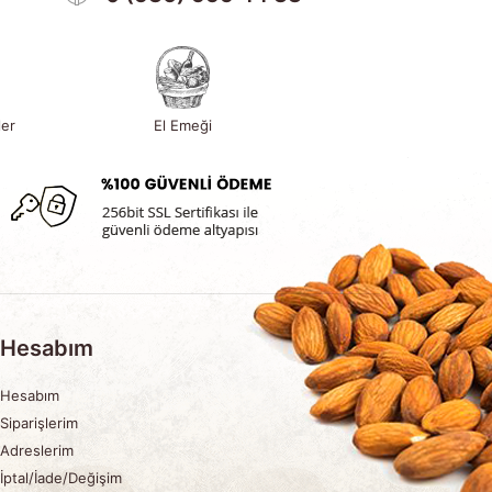
ler
El Emeği
Hesabım
Hesabım
Siparişlerim
Adreslerim
İptal/İade/Değişim