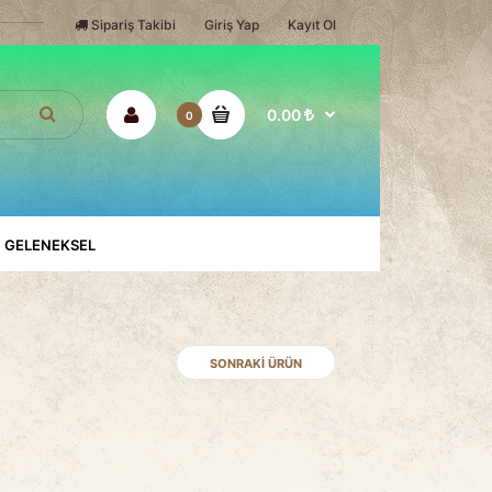
Sipariş Takibi
Giriş Yap
Kayıt Ol
0.00
0
GELENEKSEL
SONRAKI ÜRÜN