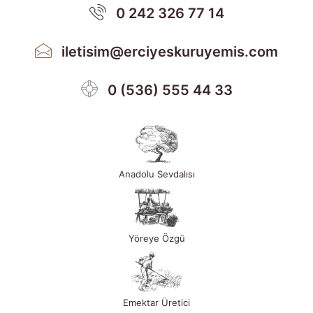
0 242 326 77 14
iletisim@erciyeskuruyemis.com
0 (536) 555 44 33
Anadolu Sevdalısı
Yöreye Özgü
Emektar Üretici