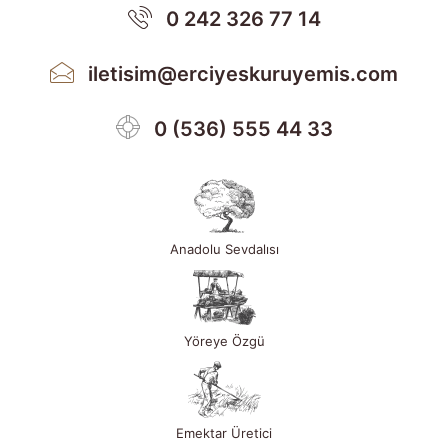
0 242 326 77 14
iletisim@erciyeskuruyemis.com
0 (536) 555 44 33
Anadolu Sevdalısı
Yöreye Özgü
Emektar Üretici